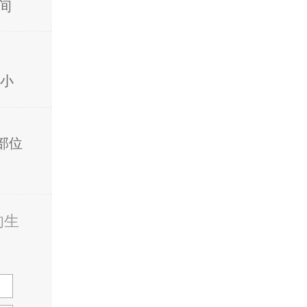
间
小
部位
的生