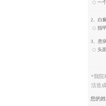
一
2、白
指
3、患
头
*我
活造
您的姓