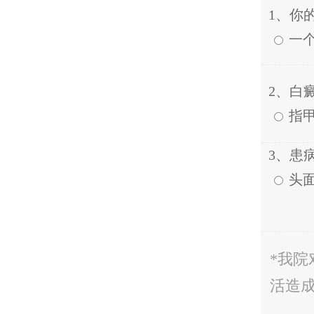
1、你
一
2、白
指
3、患
头
*我
活造