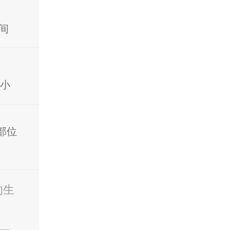
间
小
部位
的生