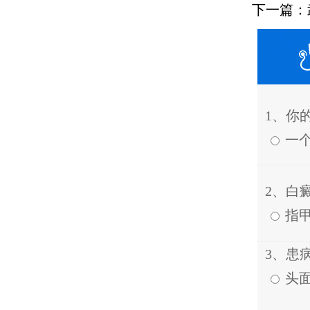
下一篇：
1、你
一
2、白
指
3、患
头