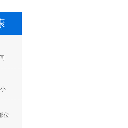
康
间
小
部位