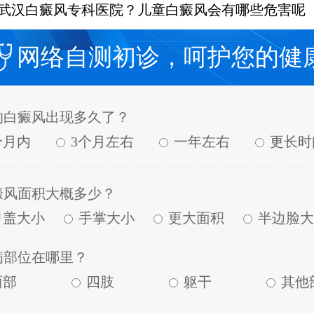
武汉白癜风专科医院？儿童白癜风会有哪些危害呢
网络自测初诊，呵护您的健
的白癜风出现多久了？
个月内
3个月左右
一年左右
更长时
癜风面积大概多少？
甲盖大小
手掌大小
更大面积
半边脸大
病部位在哪里？
面部
四肢
躯干
其他