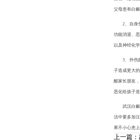
父母患有白癜
2、自身免
功能消退、恶
以及神经化学
3、外伤的
子造成更大的
醒家长朋友，
恶化给孩子造
武汉白癜风
活中要多加注
果不小心患上
上一篇：