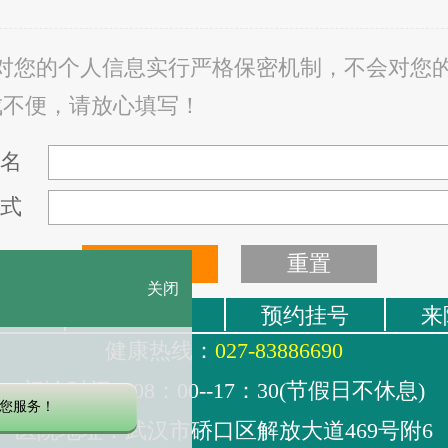
院对您的个人信息实行严格保密机制，不会对您
成不便，请放心填写！
名
式
关闭
页
医护团队
预约挂号
来
健康热线：
027-83886690
门诊时间：08：00--17：30(节假日不休息)
您服务！
医院地址：武汉市硚口区解放大道469号附6