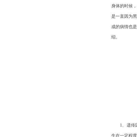
身体的时候，
是一直因为黑
成的病情也是
绍。
1、遗传因
生在一定程度